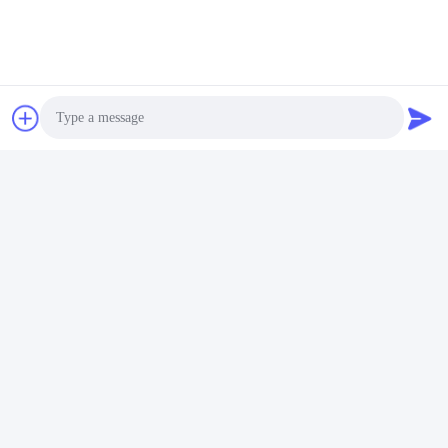
Photo
Video Call
Contacteer Ons
Audio Call
U Kunt Ons Op Elk Moment Contacteren!