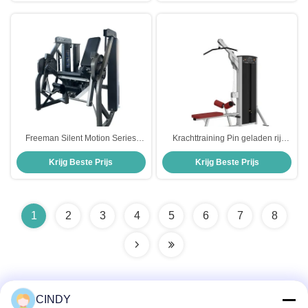
Freeman Silent Motion Series
Krachttraining Pin geladen rij
Gordeldreven Biomechanische
Machine Dual Function Lat
Krijg Beste Prijs
Krijg Beste Prijs
Pinneloaded Leg Extension
Pulldown Machine
Machine
1
2
3
4
5
6
7
8
CINDY