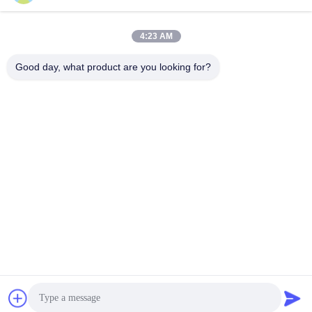
Snel contact
4:23 AM
Adres
Good day, what product are you looking for?
Gebouw 10, Shuntai Plaza, Shunhua North Road, Jinan City,
provincie Shandong, China
Tel.
86--15552643358
E-mail
2253790479@qq.com
Privacybeleid
|
Sitemap
| De Goede Kwaliteit van China
gymnastiekmateriaal Leverancier. Copyright © 2025-2026
Shandong Freeman Fitness Equipment Co., Ltd. . Alle rechten
voorbehoudena.