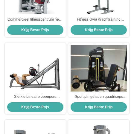
Commercieel fitnesscentrum heup
Fitness Gym Krachttraining
ontvoering machine pin geladen
Pinneloaded Machine Assisted
Krijg Beste Prijs
Krijg Beste Prijs
machine
Chin Dip Commercial
Sterkte Lineaire beenpers
Sport pin geladen quadriceps
Fitnessapparatuur Pin geladen
prone 2 in 1 zittende been
Krijg Beste Prijs
Krijg Beste Prijs
machine staal Q235
extensie en curl machine