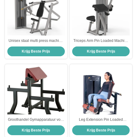
Unisex staal multi press machine
Triceps Arm Pin Loaded Machine
pin geladen voor krachttraining
Maatwerk Geaccepteerd
Krijg Beste Prijs
Krijg Beste Prijs
bodybuilding
Geoptimaliseerd voor Effectieve
Armspiergroep Kracht en Conditie
Groothandel Gymapparatuur voor
Leg Extension Pin Loaded
Biceps Curl Pin Load Selectie
Machine voor gym gebruik
Krijg Beste Prijs
Krijg Beste Prijs
Machines Hoge Kwaliteit Arm Curl
Bank Hot