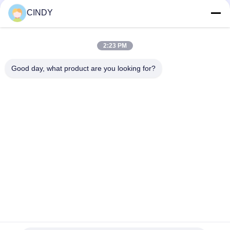
CINDY
Snel contact
2:23 PM
Adres
Good day, what product are you looking for?
Gebouw 10, Shuntai Plaza, Shunhua North Road, Jinan City,
provincie Shandong, China
Tel.
86--15552643358
E-mail
2253790479@qq.com
Privacybeleid
|
Sitemap
| De Goede Kwaliteit van China
gymnastiekmateriaal Leverancier. Copyright © 2025-2026