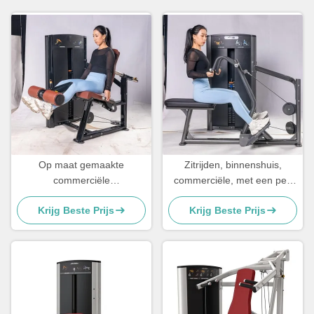
Op maat gemaakte
Zitrijden, binnenshuis,
commerciële
commerciële, met een pen
beenbewegingsapparatuur
geladen apparatuur met
Krijg Beste Prijs
Krijg Beste Prijs
met pen en plaat
zelfregulerende handgrepen