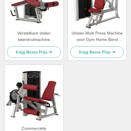
Verstelbare stalen
Unisex Multi Press Machine
beenkrulmachine
voor Gym Home Borst
gymapparatuur voor
Schouder Benen
Krijg Beste Prijs
Krijg Beste Prijs
bodybuilding
Krachttraining
Commerciële