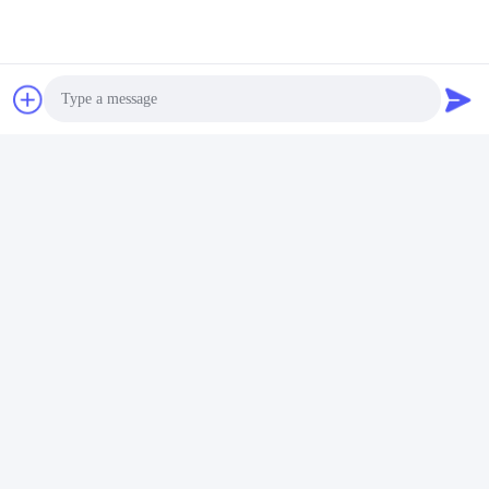
Photo
Video Call
Audio Call