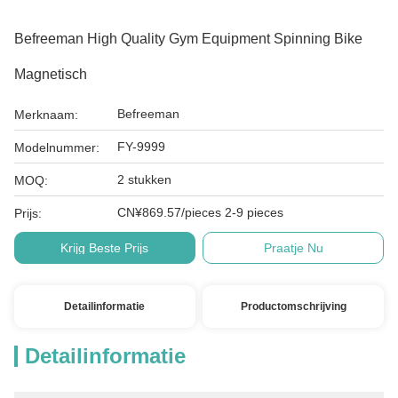
Befreeman High Quality Gym Equipment Spinning Bike
Magnetisch
Befreeman
Merknaam:
FY-9999
Modelnummer:
2 stukken
MOQ:
CN¥869.57/pieces 2-9 pieces
Prijs:
Krijg Beste Prijs
Praatje Nu
Detailinformatie
Productomschrijving
Detailinformatie