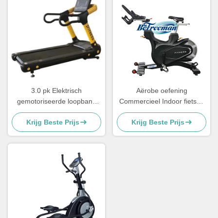
3.0 pk Elektrisch
Aërobe oefening
gemotoriseerde loopband
Commercieel Indoor fietsen
trainingsapparatuur
Spinning Bike Magnetische
Krijg Beste Prijs
Krijg Beste Prijs
commercieel 0,5-20 km/h
weerstand