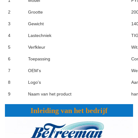
1
Model
FY
2
Grootte
20
3
Gewicht
140
4
Lastechniek
TIG
5
Verfkleur
Wit
6
Toepassing
Com
7
OEM's
We
8
Logo's
Aa
9
Naam van het product
han
Inleiding van het bedrijf