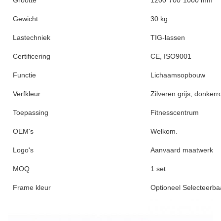
Grootte
1200*700*1000 mm
Gewicht
30 kg
Lastechniek
TIG-lassen
Certificering
CE, ISO9001
Functie
Lichaamsopbouw
Verfkleur
Zilveren grijs, donkerr
Toepassing
Fitnesscentrum
OEM's
Welkom.
Logo's
Aanvaard maatwerk
MOQ
1 set
Frame kleur
Optioneel Selecteerba