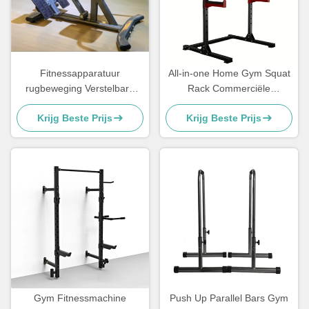
Fitnessapparatuur
All-in-one Home Gym Squat
rugbeweging Verstelbare
Rack Commerciële
rugverlenging Romeinse
fitnessapparatuur Plaat
Krijg Beste Prijs
Krijg Beste Prijs
stoel
geladen machines
Gym Fitnessmachine
Push Up Parallel Bars Gym