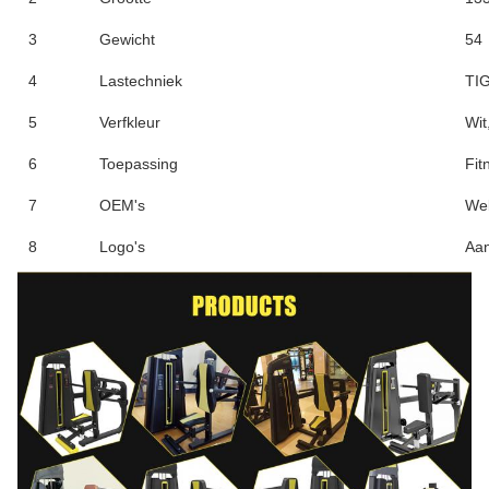
3
Gewicht
54
4
Lastechniek
TIG
5
Verfkleur
Wit
6
Toepassing
Fit
7
OEM's
We
8
Logo's
Aa