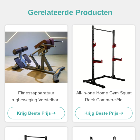
Gerelateerde Producten
Fitnessapparatuur
All-in-one Home Gym Squat
rugbeweging Verstelbare
Rack Commerciële
rugverlenging Romeinse
fitnessapparatuur Plaat
Krijg Beste Prijs
Krijg Beste Prijs
stoel
geladen machines