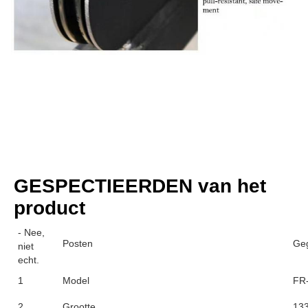
GESPECTIEERDEN van het 
product
- Nee,
Posten
Ge
niet
echt.
1
Model
FR
2
Grootte
13