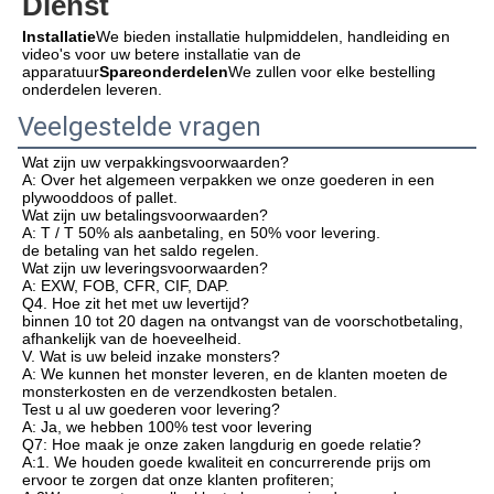
Dienst
Installatie
We bieden installatie hulpmiddelen, handleiding en 
video's voor uw betere installatie van de 
apparatuur
Spareonderdelen
We zullen voor elke bestelling 
onderdelen leveren.
Veelgestelde vragen
Wat zijn uw verpakkingsvoorwaarden?
A: Over het algemeen verpakken we onze goederen in een 
plywooddoos of pallet.
Wat zijn uw betalingsvoorwaarden?
A: T / T 50% als aanbetaling, en 50% voor levering.
de betaling van het saldo regelen.
Wat zijn uw leveringsvoorwaarden?
A: EXW, FOB, CFR, CIF, DAP.
Q4. Hoe zit het met uw levertijd?
binnen 10 tot 20 dagen na ontvangst van de voorschotbetaling, 
afhankelijk van de hoeveelheid.
V. Wat is uw beleid inzake monsters?
A: We kunnen het monster leveren, en de klanten moeten de 
monsterkosten en de verzendkosten betalen.
Test u al uw goederen voor levering?
A: Ja, we hebben 100% test voor levering
Q7: Hoe maak je onze zaken langdurig en goede relatie?
A:1. We houden goede kwaliteit en concurrerende prijs om 
ervoor te zorgen dat onze klanten profiteren;