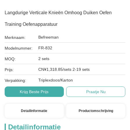
Langdurige Verticale Knieën Omhoog Duiken Oefen
Training Oefenapparatuur
Befreeman
Merknaam:
FR-832
Modelnummer:
2 sets
MOQ:
CN¥1,318.85/sets 2-19 sets
Prijs:
Triplexdoos/Karton
Verpakking:
Krijg Beste Prijs
Praatje Nu
Detailinformatie
Productomschrijving
Detailinformatie