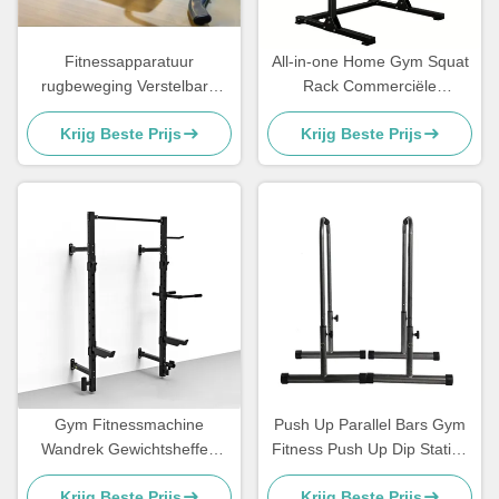
Fitnessapparatuur
All-in-one Home Gym Squat
rugbeweging Verstelbare
Rack Commerciële
rugverlenging Romeinse
fitnessapparatuur Plaat
Krijg Beste Prijs
Krijg Beste Prijs
stoel
geladen machines
Gym Fitnessmachine
Push Up Parallel Bars Gym
Wandrek Gewichtsheffen
Fitness Push Up Dip Station
Power Racks Wand
Bar
Krijg Beste Prijs
Krijg Beste Prijs
gemonteerd