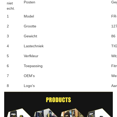
Posten
Ge
niet
echt.
1
Model
FR
2
Grootte
12
3
Gewicht
86
4
Lastechniek
TIG
5
Verfkleur
Wit
6
Toepassing
Fit
7
OEM's
We
8
Logo's
Aa