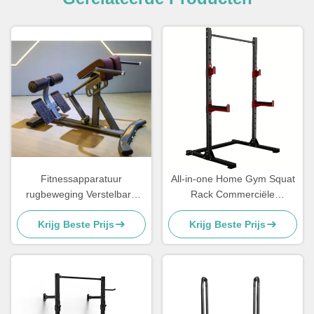
Fitnessapparatuur
All-in-one Home Gym Squat
rugbeweging Verstelbare
Rack Commerciële
rugverlenging Romeinse
fitnessapparatuur Plaat
Krijg Beste Prijs
Krijg Beste Prijs
stoel
geladen machines