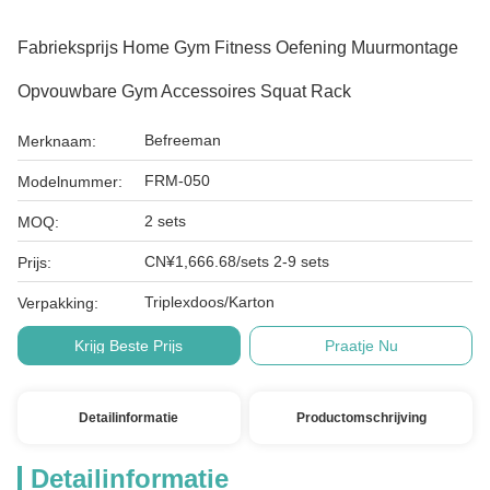
Fabrieksprijs Home Gym Fitness Oefening Muurmontage
Opvouwbare Gym Accessoires Squat Rack
Befreeman
Merknaam:
FRM-050
Modelnummer:
2 sets
MOQ:
CN¥1,666.68/sets 2-9 sets
Prijs:
Triplexdoos/Karton
Verpakking:
Krijg Beste Prijs
Praatje Nu
Detailinformatie
Productomschrijving
Detailinformatie