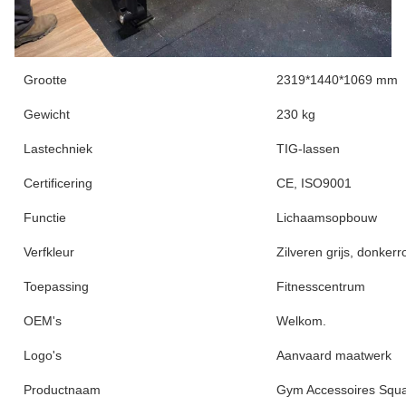
Grootte
2319*1440*1069 mm
Gewicht
230 kg
Lastechniek
TIG-lassen
Certificering
CE, ISO9001
Functie
Lichaamsopbouw
Verfkleur
Zilveren grijs, donkerr
Toepassing
Fitnesscentrum
OEM's
Welkom.
Logo's
Aanvaard maatwerk
Productnaam
Gym Accessoires Squ