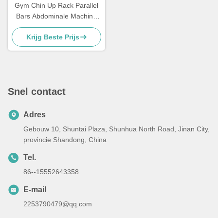
Gym Chin Up Rack Parallel
Bars Abdominale Machine
Verticale Knie Lift Leg Lift
Krijg Beste Prijs
Snel contact
Adres
Gebouw 10, Shuntai Plaza, Shunhua North Road, Jinan City,
provincie Shandong, China
Tel.
86--15552643358
E-mail
2253790479@qq.com