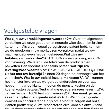
Veelgestelde vragen
Wat zijn uw verpakkingsvoorwaarden?
A: Over het algemeen 
verpakken we onze goederen in neutrale witte dozen en bruine 
kartonnen. Als u een legaal geregistreerd patent hebt, kunnen 
we de goederen in uw merkdozen verpakken nadat we uw 
machtigingsbrieven hebben gekregen.
Wat zijn uw 
betalingsvoorwaarden?
A: T/T 30% als aanbetaling, en 70% 
voor levering. We laten u de foto's van de producten en 
pakketten zien voordat u het saldo betaalt.
Wat zijn uw 
leveringsvoorwaarden?
A: EXW, FOB, CFR, CIF, DDU.
Q4. Hoe 
zit het met uw levertijd?
binnen 20 dagen na ontvangst van het 
voorschot
V. Wat is uw beleid inzake monsters?
A: We kunnen 
het monster leveren als we gereed onderdelen op voorraad 
hebben, maar de klanten moeten de monsterkosten en de 
koerierkosten betalen.
Test u al uw goederen voor levering?
A: 
Ja, we hebben 100% test voor levering
Q7: Hoe maak je onze 
zaken langdurig en goede relatie?
A: 1. We houden goede 
kwaliteit en concurrerende prijs om ervoor te zorgen dat onze 
klanten profiteren; 2. We respecteren elke klant als onze vriend 
en we doen oprecht zaken en maken vrienden met hen,Waar ze 