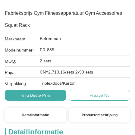
Fabrieksprijs Gym Fitnessapparatuur Gym Accessoires
Squat Rack
Befreeman
Merknaam:
FR-835
Modelnummer:
2 sets
MOQ:
CN¥2,710.16/sets 2-99 sets
Prijs:
Triplexdoos/Karton
Verpakking:
Krijg Beste Prijs
Praatje Nu
Detailinformatie
Productomschrijving
Detailinformatie