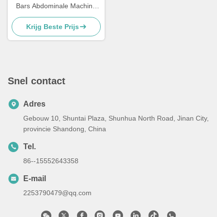
Bars Abdominale Machine
Verticale Knie Lift Leg Lift
Krijg Beste Prijs
Snel contact
Adres
Gebouw 10, Shuntai Plaza, Shunhua North Road, Jinan City,
provincie Shandong, China
Tel.
86--15552643358
E-mail
2253790479@qq.com