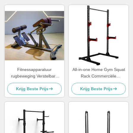
Fitnessapparatuur
All-in-one Home Gym Squat
rugbeweging Verstelbare
Rack Commerciële
rugverlenging Romeinse
fitnessapparatuur Plaat
Krijg Beste Prijs
Krijg Beste Prijs
stoel
geladen machines