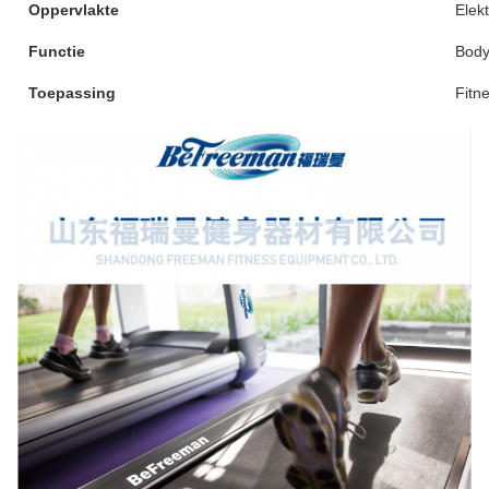
Oppervlakte
Elek
Functie
Body
Toepassing
Fitn