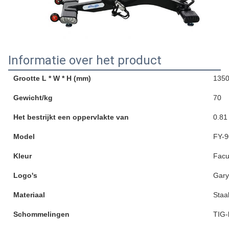
Informatie over het product
Grootte L * W * H (mm)
1350
Gewicht/kg
70
Het bestrijkt een oppervlakte van
0.81
Model
FY-9
Kleur
Facul
Logo's
Gary
Materiaal
Staal
Schommelingen
TIG-