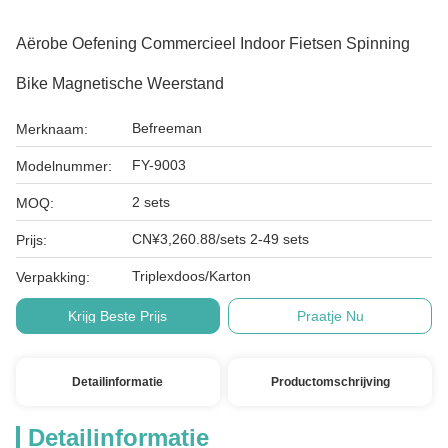
Aërobe Oefening Commercieel Indoor Fietsen Spinning
Bike Magnetische Weerstand
Befreeman
Merknaam:
FY-9003
Modelnummer:
2 sets
MOQ:
CN¥3,260.88/sets 2-49 sets
Prijs:
Triplexdoos/Karton
Verpakking:
Krijg Beste Prijs
Praatje Nu
Detailinformatie
Productomschrijving
Detailinformatie