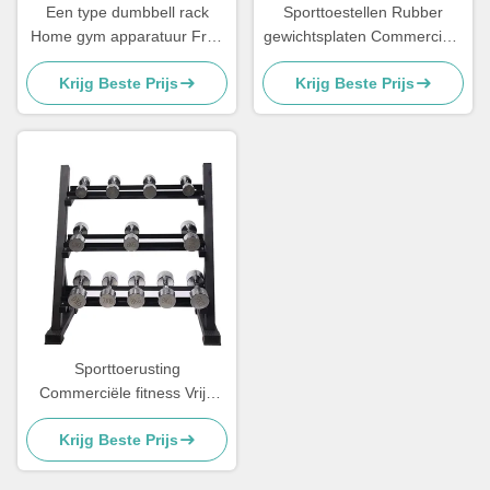
Een type dumbbell rack
Sporttoestellen Rubber
Home gym apparatuur Free
gewichtsplaten Commerciële
Wights Racks
vrije gewichten
Krijg Beste Prijs
Krijg Beste Prijs
Gewichtheffen
Sporttoerusting
Commerciële fitness Vrije
gewicht Rack Dumbbell Rack
Krijg Beste Prijs
3 Tier