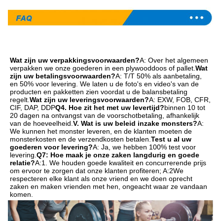
Wat zijn uw verpakkingsvoorwaarden?
A: Over het algemeen 
verpakken we onze goederen in een plywooddoos of pallet.
Wat 
zijn uw betalingsvoorwaarden?
A: T/T 50% als aanbetaling, 
en 50% voor levering. We laten u de foto's en video's van de 
producten en pakketten zien voordat u de balansbetaling 
regelt.
Wat zijn uw leveringsvoorwaarden?
A: EXW, FOB, CFR, 
CIF, DAP, DDP
Q4. Hoe zit het met uw levertijd?
binnen 10 tot 
20 dagen na ontvangst van de voorschotbetaling, afhankelijk 
van de hoeveelheid.
V. Wat is uw beleid inzake monsters?
A: 
We kunnen het monster leveren, en de klanten moeten de 
monsterkosten en de verzendkosten betalen.
Test u al uw 
goederen voor levering?
A: Ja, we hebben 100% test voor 
levering.
Q7: Hoe maak je onze zaken langdurig en goede 
relatie?
A:1. We houden goede kwaliteit en concurrerende prijs 
om ervoor te zorgen dat onze klanten profiteren; A:2We 
respecteren elke klant als onze vriend en we doen oprecht 
zaken en maken vrienden met hen, ongeacht waar ze vandaan 
komen.