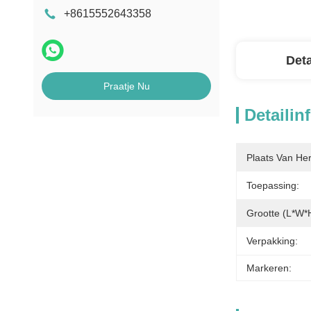
+8615552643358
Deta
Praatje Nu
Detailin
Plaats Van He
Toepassing:
Grootte (L*W*
Verpakking:
Markeren: