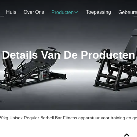
Huis
Over Ons
Toepassing
Producten
Gebeur
Details Van De Producten
0kg Unisex Regular Barbell Bar Fitness apparatuur voor training en ge