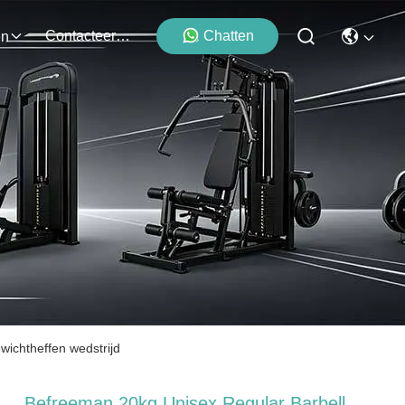
Contacteer Ons
Chatten
en
wichtheffen wedstrijd
Befreeman 20kg Unisex Regular Barbell