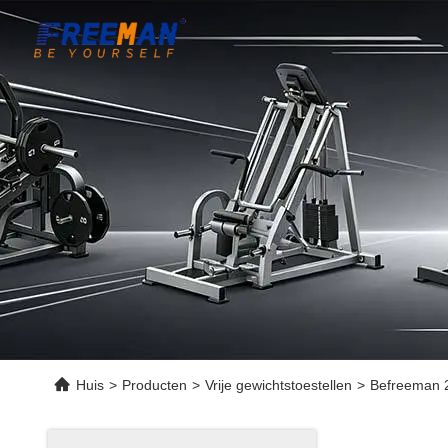
Huis
>
Producten
>
Vrije gewichtstoestellen
>
Befreeman 2