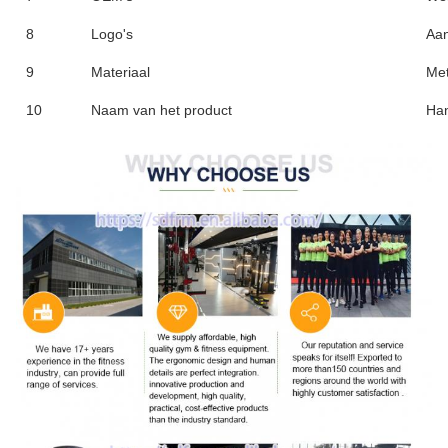
8
Logo's
Aa
9
Materiaal
Met
10
Naam van het product
Han