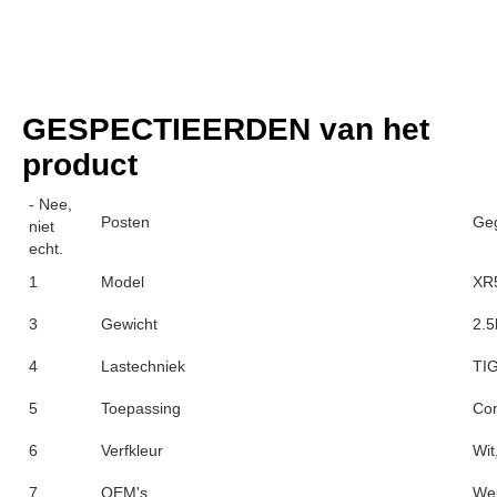
GESPECTIEERDEN van het 
product
- Nee,
Posten
Ge
niet
echt.
1
Model
XR
3
Gewicht
2.5
4
Lastechniek
TIG
5
Toepassing
Com
6
Verfkleur
Wit
7
OEM's
We