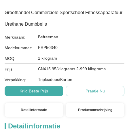
Groothandel Commerciële Sportschool Fitnessapparatuur
Urethane Dumbbells
Befreeman
Merknaam:
FRP50340
Modelnummer:
2 kilogram
MOQ:
CN¥15.95/kilograms 2-999 kilograms
Prijs:
Triplexdoos/Karton
Verpakking:
Krijg Beste Prijs
Praatje Nu
Detailinformatie
Productomschrijving
Detailinformatie