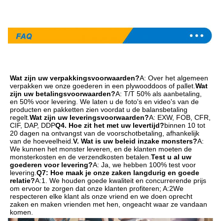
Wat zijn uw verpakkingsvoorwaarden?
A: Over het algemeen 
verpakken we onze goederen in een plywooddoos of pallet.
Wat 
zijn uw betalingsvoorwaarden?
A: T/T 50% als aanbetaling, 
en 50% voor levering. We laten u de foto's en video's van de 
producten en pakketten zien voordat u de balansbetaling 
regelt.
Wat zijn uw leveringsvoorwaarden?
A: EXW, FOB, CFR, 
CIF, DAP, DDP
Q4. Hoe zit het met uw levertijd?
binnen 10 tot 
20 dagen na ontvangst van de voorschotbetaling, afhankelijk 
van de hoeveelheid.
V. Wat is uw beleid inzake monsters?
A: 
We kunnen het monster leveren, en de klanten moeten de 
monsterkosten en de verzendkosten betalen.
Test u al uw 
goederen voor levering?
A: Ja, we hebben 100% test voor 
levering.
Q7: Hoe maak je onze zaken langdurig en goede 
relatie?
A:1. We houden goede kwaliteit en concurrerende prijs 
om ervoor te zorgen dat onze klanten profiteren; A:2We 
respecteren elke klant als onze vriend en we doen oprecht 
zaken en maken vrienden met hen, ongeacht waar ze vandaan 
komen.