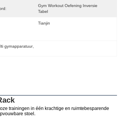
Gym Workout Oefening Inversie 
ord:
Tabel
Tianjin
ulti gymapparatuur
, 
Rack
oze trainingen in één krachtige en ruimtebesparende 
opvouwbare stoel.