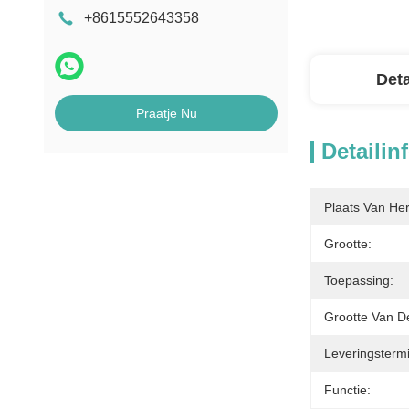
+8615552643358
Deta
Praatje Nu
Detailin
Plaats Van He
Grootte:
Toepassing:
Grootte Van D
Leveringstermi
Functie: