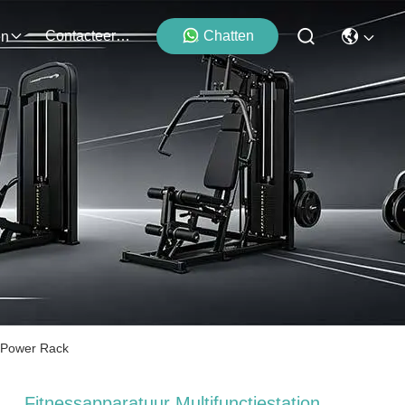
Contacteer Ons
Chatten
en
k Power Rack
Fitnessapparatuur Multifunctiestation