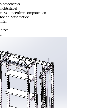
 biomechanica
wichtsstapel
des van meerdere componenten
toe de beste sterkte.
ingen
e zee
T