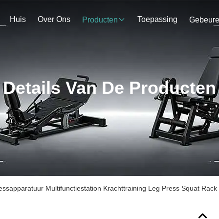
Huis
Over Ons
Toepassing
Producten
Gebeur
Details Van De Producten
essapparatuur Multifunctiestation Krachttraining Leg Press Squat Rac