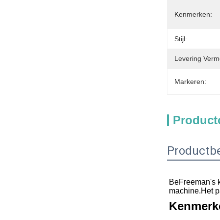
Kenmerken:
Stijl:
Levering Verm
Markeren:
Product
Productbe
BeFreeman's kr
machine.Het pa
Kenmerke