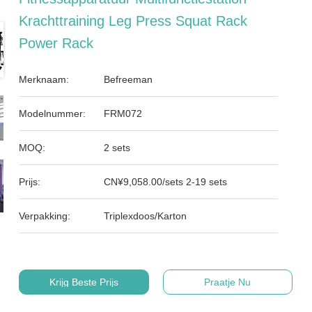
Krachttraining Leg Press Squat Rack
Power Rack
Merknaam:
Befreeman
Modelnummer:
FRM072
MOQ:
2 sets
Prijs:
CN¥9,058.00/sets 2-19 sets
Verpakking:
Triplexdoos/Karton
Krijg Beste Prijs
Praatje Nu