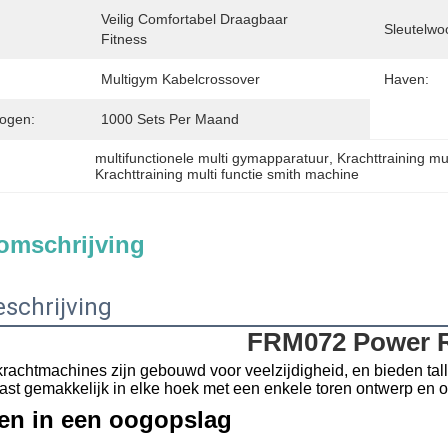
Veilig Comfortabel Draagbaar 
Sleutelwo
Fitness
Multigym Kabelcrossover
Haven:
ogen:
1000 Sets Per Maand
multifunctionele multi gymapparatuur
, 
Krachttraining m
Krachttraining multi functie smith machine
omschrijving
schrijving
FRM072 Power 
achtmachines zijn gebouwd voor veelzijdigheid, en bieden tall
st gemakkelijk in elke hoek met een enkele toren ontwerp en 
n in een oogopslag