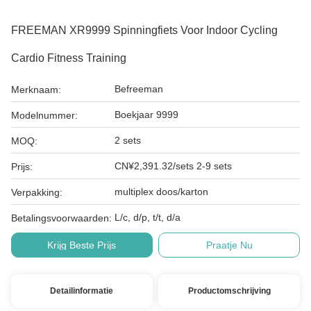
FREEMAN XR9999 Spinningfiets Voor Indoor Cycling
Cardio Fitness Training
Befreeman
Merknaam:
Boekjaar 9999
Modelnummer:
2 sets
MOQ:
CN¥2,391.32/sets 2-9 sets
Prijs:
multiplex doos/karton
Verpakking:
L/c, d/p, t/t, d/a
Betalingsvoorwaarden:
Krijg Beste Prijs
Praatje Nu
Detailinformatie
Productomschrijving