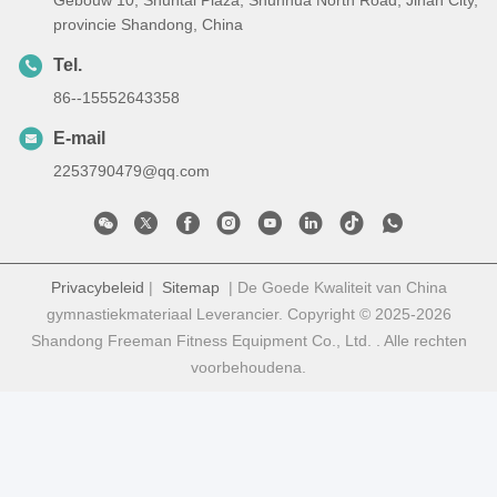
Gebouw 10, Shuntai Plaza, Shunhua North Road, Jinan City,
provincie Shandong, China
Tel.
86--15552643358
E-mail
2253790479@qq.com
Privacybeleid
|
Sitemap
| De Goede Kwaliteit van China
gymnastiekmateriaal Leverancier. Copyright © 2025-2026
Shandong Freeman Fitness Equipment Co., Ltd. . Alle rechten
voorbehoudena.