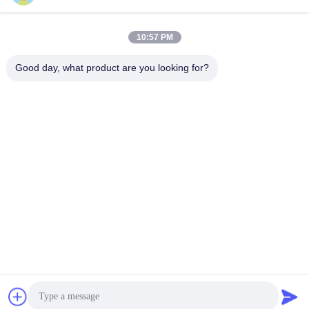
Snel contact
10:57 PM
Adres
Good day, what product are you looking for?
Gebouw 10, Shuntai Plaza, Shunhua North Road, Jinan City,
provincie Shandong, China
Tel.
86--15552643358
E-mail
2253790479@qq.com
Privacybeleid
|
Sitemap
| De Goede Kwaliteit van China
gymnastiekmateriaal Leverancier. Copyright © 2025-2026
Shandong Freeman Fitness Equipment Co., Ltd. . Alle rechten
voorbehoudena.