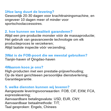
1Hoe lang duurt de levering?
Gewoonlijk 20-30 dagen voor krachttrainingsmachine, en 
ongeveer 10 dagen meer of minder voor 
sportschoolaccessoires.
2. hoe kunnen we kwaliteit garanderen?
Altijd een pre-productie monster vóór de massaproductie;
Het gebruik van geavanceerde technologie om elk 
productieproces te verzekeren;
Altijd laatste inspectie vóór verzending;
3Wat is de FOB-poort die we meestal gebruiken?
Tianjin-haven of Qingdao-haven
4Waarom koos je ons?
H
igh-producten met een prestatie-prijsverhouding;
Op de klant gerichte
een persoonlijke dienstverlening;
Garantie
garantie.
5. welke diensten kunnen wij leveren?
Aangepaste leveringsvoorwaarden: FOB, CIF, EXW, FCA, 
expresslevering;
Aanvaardbare betalingsvaluta: USD, EUR, CNY;
Aanvaardbaar betaalmethode: T/T;
Taal gesproken: Engels, Chinees