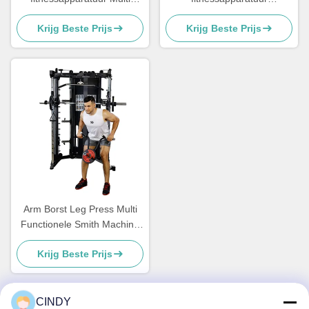
Smith machine Commercieel
Krachttrainingsmachine
Krijg Beste Prijs
Krijg Beste Prijs
thuisgebruik
Smith Power Rack
Arm Borst Leg Press Multi
Functionele Smith Machine
Krachttraining
Krijg Beste Prijs
CINDY