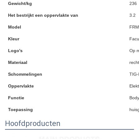
Gewicht/kg
236
Het bestrijkt een oppervlakte van
3.2
Model
FRM
Kleur
Facul
Logo's
Op 
Materiaal
rech
Schommelingen
TIG-
Oppervlakte
Elek
Functie
Body
Toepassing
huis
Hoofdproducten