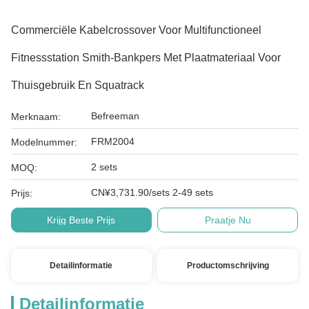
Commerciële Kabelcrossover Voor Multifunctioneel
Fitnessstation Smith-Bankpers Met Plaatmateriaal Voor
Thuisgebruik En Squatrack
Befreeman
Merknaam:
FRM2004
Modelnummer:
2 sets
MOQ:
CN¥3,731.90/sets 2-49 sets
Prijs:
Krijg Beste Prijs
Praatje Nu
Detailinformatie
Productomschrijving
Detailinformatie