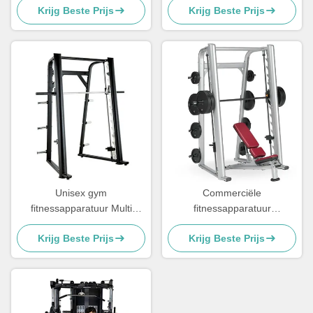
Krijg Beste Prijs
Krijg Beste Prijs
Unisex gym
Commerciële
fitnessapparatuur Multi
fitnessapparatuur
Smith machine Commercieel
Krachttrainingsmachine
Krijg Beste Prijs
Krijg Beste Prijs
thuisgebruik
Smith Power Rack