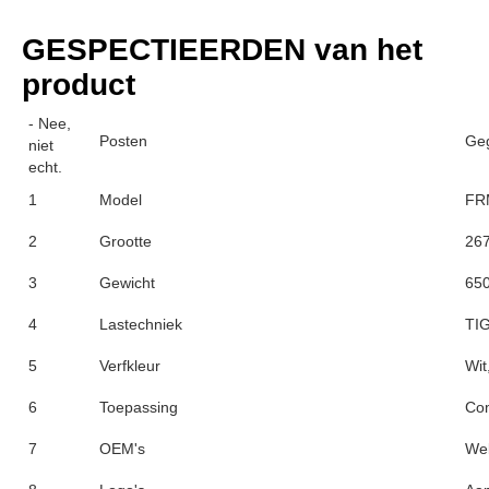
GESPECTIEERDEN van het 
product
- Nee,
Posten
Ge
niet
echt.
1
Model
FR
2
Grootte
26
3
Gewicht
650
4
Lastechniek
TIG
5
Verfkleur
Wit
6
Toepassing
Com
7
OEM's
We