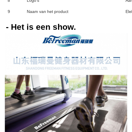
8
Logo's
Aa
9
Naam van het product
Ele
- Het is een show.