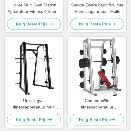
Home Multi Gym Station
Sterkte Zware bedrijfsruimte
Apparatuur Fitness 4 Station
Fitnessapparatuur Multi
Multi Gym Equipment
Smith Machine
Krijg Beste Prijs
Krijg Beste Prijs
Unisex gym
Commerciële
fitnessapparatuur Multi
fitnessapparatuur
Smith machine Commercieel
Krachttrainingsmachine
Krijg Beste Prijs
Krijg Beste Prijs
thuisgebruik
Smith Power Rack