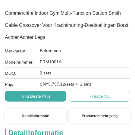
Commerciële Indoor Gym Multi-Function Station Smith
Cable Crossover Voor Krachttraining-Doelstellingen Borst
Achter Achter Legs
Befreeman
Merknaam:
FRM1001A
Modelnummer:
2 sets
MOQ:
CN¥5,797.12/sets >=2 sets
Prijs:
Krijg Beste Prijs
Praatje Nu
Detailinformatie
Productomschrijving
Detailinformatie