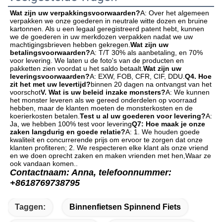
Wat zijn uw verpakkingsvoorwaarden?
A: Over het algemeen 
verpakken we onze goederen in neutrale witte dozen en bruine 
kartonnen. Als u een legaal geregistreerd patent hebt, kunnen 
we de goederen in uw merkdozen verpakken nadat we uw 
machtigingsbrieven hebben gekregen.
Wat zijn uw 
betalingsvoorwaarden?
A: T/T 30% als aanbetaling, en 70% 
voor levering. We laten u de foto's van de producten en 
pakketten zien voordat u het saldo betaalt.
Wat zijn uw 
leveringsvoorwaarden?
A: EXW, FOB, CFR, CIF, DDU.
Q4. Hoe 
zit het met uw levertijd?
binnen 20 dagen na ontvangst van het 
voorschot
V. Wat is uw beleid inzake monsters?
A: We kunnen 
het monster leveren als we gereed onderdelen op voorraad 
hebben, maar de klanten moeten de monsterkosten en de 
koerierkosten betalen.
Test u al uw goederen voor levering?
A: 
Ja, we hebben 100% test voor levering
Q7: Hoe maak je onze 
zaken langdurig en goede relatie?
A: 1. We houden goede 
kwaliteit en concurrerende prijs om ervoor te zorgen dat onze 
klanten profiteren; 2. We respecteren elke klant als onze vriend 
en we doen oprecht zaken en maken vrienden met hen,Waar ze 
ook vandaan komen..
Contactnaam: Anna, telefoonnummer: 
+8618769738795
Taggen:
Binnenfietsen Spinnend Fiets