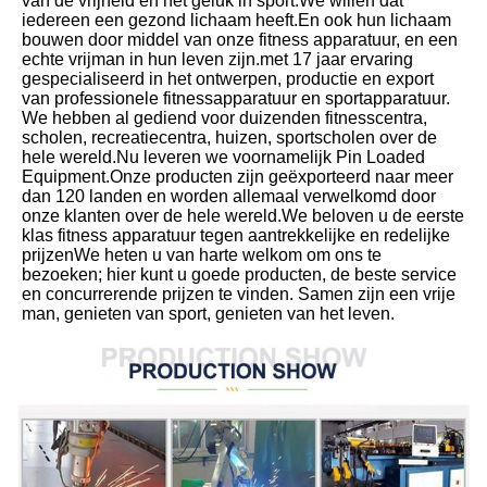
van de vrijheid en het geluk in sport.We willen dat 
iedereen een gezond lichaam heeft.En ook hun lichaam 
bouwen door middel van onze fitness apparatuur, en een 
echte vrijman in hun leven zijn.met 17 jaar ervaring 
gespecialiseerd in het ontwerpen, productie en export 
van professionele fitnessapparatuur en sportapparatuur. 
We hebben al gediend voor duizenden fitnesscentra, 
scholen, recreatiecentra, huizen, sportscholen over de 
hele wereld.Nu leveren we voornamelijk Pin Loaded 
Equipment.Onze producten zijn geëxporteerd naar meer 
dan 120 landen en worden allemaal verwelkomd door 
onze klanten over de hele wereld.We beloven u de eerste 
klas fitness apparatuur tegen aantrekkelijke en redelijke 
prijzenWe heten u van harte welkom om ons te 
bezoeken; hier kunt u goede producten, de beste service 
en concurrerende prijzen te vinden. Samen zijn een vrije 
man, genieten van sport, genieten van het leven.