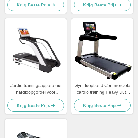
Krijg Beste Prijs
Krijg Beste Prijs
commercieel 0,5-20 km/h
machine
Cardio trainingsapparatuur
Gym loopband Commerciële
hardloopgordel voor
cardio training Heavy Duty
elektrische commerciële
3.0 HP Elektrische motor
Krijg Beste Prijs
Krijg Beste Prijs
loopband