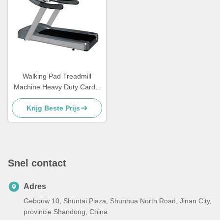
Walking Pad Treadmill
Machine Heavy Duty Cardio
Training 3.0HP
Krijg Beste Prijs
Gymapparatuur
Snel contact
Adres
Gebouw 10, Shuntai Plaza, Shunhua North Road, Jinan City,
provincie Shandong, China