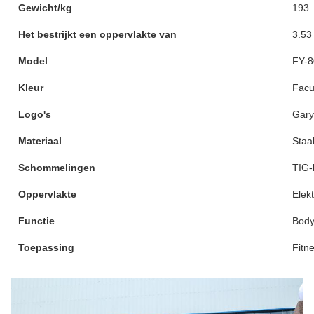
Gewicht/kg
193
Het bestrijkt een oppervlakte van
3.53
Model
FY-8
Kleur
Facul
Logo's
Gary
Materiaal
Staal
Schommelingen
TIG-
Oppervlakte
Elek
Functie
Body
Toepassing
Fitn