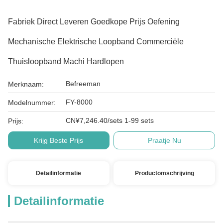
Fabriek Direct Leveren Goedkope Prijs Oefening
Mechanische Elektrische Loopband Commerciële
Thuisloopband Machi Hardlopen
Befreeman
Merknaam:
FY-8000
Modelnummer:
CN¥7,246.40/sets 1-99 sets
Prijs:
Krijg Beste Prijs
Praatje Nu
Detailinformatie
Productomschrijving
Detailinformatie