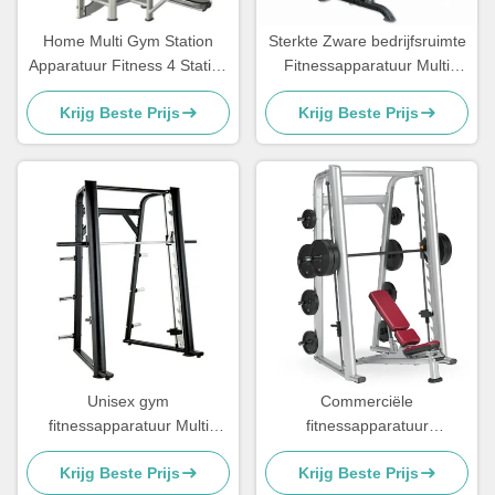
Home Multi Gym Station
Sterkte Zware bedrijfsruimte
Apparatuur Fitness 4 Station
Fitnessapparatuur Multi
Multi Gym Equipment
Smith Machine
Krijg Beste Prijs
Krijg Beste Prijs
Unisex gym
Commerciële
fitnessapparatuur Multi
fitnessapparatuur
Smith machine Commercieel
Krachttrainingsmachine
Krijg Beste Prijs
Krijg Beste Prijs
thuisgebruik
Smith Power Rack