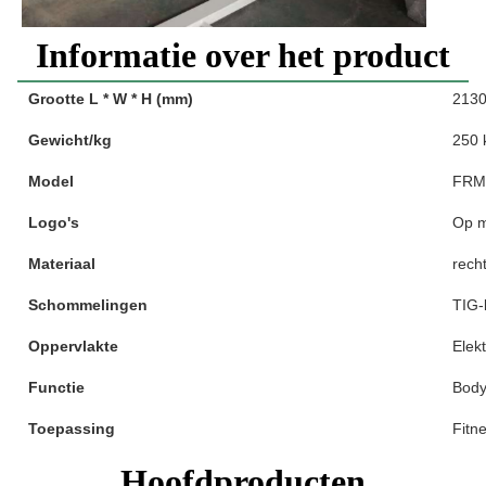
Informatie over het product
Grootte L * W * H (mm)
213
Gewicht/kg
250 
Model
FRM
Logo's
Op 
Materiaal
rech
Schommelingen
TIG-
Oppervlakte
Elek
Functie
Body
Toepassing
Fitn
Hoofdproducten