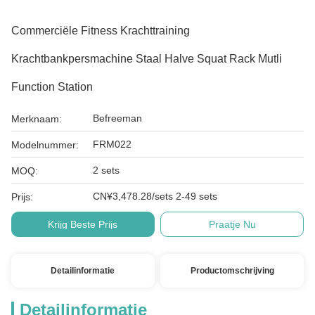
Commerciële Fitness Krachttraining
Krachtbankpersmachine Staal Halve Squat Rack Mutli
Function Station
Befreeman
Merknaam:
FRM022
Modelnummer:
2 sets
MOQ:
CN¥3,478.28/sets 2-49 sets
Prijs:
Krijg Beste Prijs
Praatje Nu
Detailinformatie
Productomschrijving
Detailinformatie