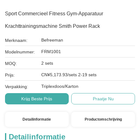
Sport Commercieel Fitness Gym-Apparatuur
Krachttrainingsmachine Smith Power Rack
Befreeman
Merknaam:
FRM1001
Modelnummer:
2 sets
MOQ:
CN¥5,173.93/sets 2-19 sets
Prijs:
Triplexdoos/Karton
Verpakking:
Krijg Beste Prijs
Praatje Nu
Detailinformatie
Productomschrijving
Detailinformatie