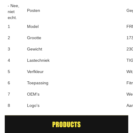
- Nee,
Posten
Ge
niet
echt.
1
Model
FR
2
Grootte
17
3
Gewicht
230
4
Lastechniek
TIG
5
Verfkleur
Wit
6
Toepassing
Fit
7
OEM's
We
8
Logo's
Aa