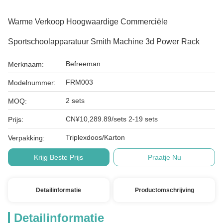
Warme Verkoop Hoogwaardige Commerciële
Sportschoolapparatuur Smith Machine 3d Power Rack
Befreeman
Merknaam:
FRM003
Modelnummer:
2 sets
MOQ:
CN¥10,289.89/sets 2-19 sets
Prijs:
Triplexdoos/Karton
Verpakking:
Krijg Beste Prijs
Praatje Nu
Detailinformatie
Productomschrijving
Detailinformatie