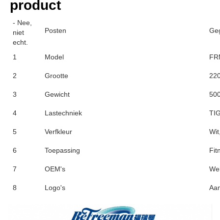
product
- Nee,
Posten
Ge
niet
echt.
1
Model
FR
2
Grootte
22
3
Gewicht
500
4
Lastechniek
TIG
5
Verfkleur
Wit
6
Toepassing
Fit
7
OEM's
We
8
Logo's
Aa