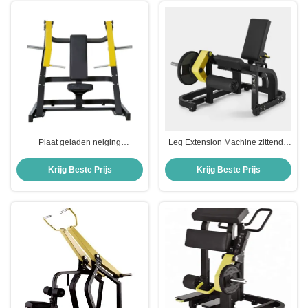
Equipment System
Plaat geladen neiging
Leg Extension Machine zittende
borstpressemachine
quadriceps trainer verstelbaar
Commerciële
gewicht Home Gym Commercieel
Krijg Beste Prijs
Krijg Beste Prijs
gymkrachtapparatuur voor het
gebruik Fitness apparatuur
bovenlichaam Workout Fitness
Training Station