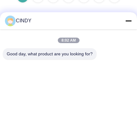
CINDY
Snel contact
8:02 AM
Adres
Good day, what product are you looking for?
Gebouw 10, Shuntai Plaza, Shunhua North Road, Jinan City,
provincie Shandong, China
Tel.
86--15552643358
E-mail
2253790479@qq.com
Privacybeleid
|
Sitemap
| De Goede Kwaliteit van China