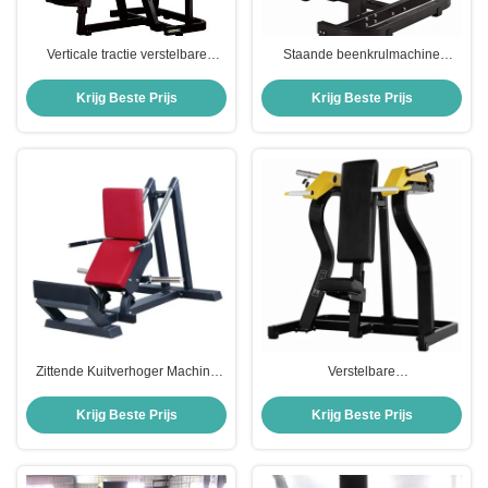
Verticale tractie verstelbare
Staande beenkrulmachine
zittende trainer Home Gym
commerciële gymapparatuur
Commerciële fitnessapparatuur
hamstringtraining plate-loaded
Krijg Beste Prijs
Krijg Beste Prijs
krachtrainer
Zittende Kuitverhoger Machine
Verstelbare
Verstelbare Weerstand Staande
Schouderpersmachine Zittend
Kuit Trainer Thuis Gym
Bovenlichaam Krachttrainer
Krijg Beste Prijs
Krijg Beste Prijs
Commercieel Gebruik Fitness
Commerciële Gym Fitness
Apparatuur
ApparatuurSchouderpersmachine
voor Fitness & Gym Gebruik