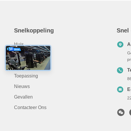
Snelkoppeling
Snel
Huis
A
G
Over Ons
p
Producten
Te
Toepassing
8
Nieuws
E
Gevallen
2
Contacteer Ons