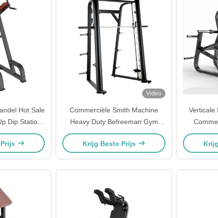
Video
andel Hot Sale
Commerciële Smith Machine
Vertical
Up Dip Station
Heavy Duty Befreeman Gym
Commer
essapparatuur
Apparatuur Krachttraining Power
Krachtoer
 Prijs
Krijg Beste Prijs
Krij
wer Tower Voor
Rack Squat Bankdrukken
Trainer
 fitness
Workout Oefenstation
Workout Fi