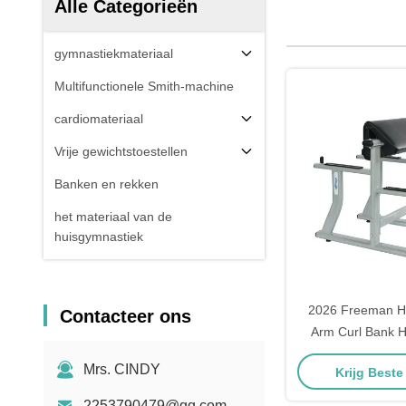
Alle Categorieën
gymnastiekmateriaal
Multifunctionele Smith-machine
cardiomateriaal
Vrije gewichtstoestellen
Banken en rekken
het materiaal van de
huisgymnastiek
2026 Freeman Ho
Contacteer ons
Arm Curl Bank 
training bov
Mrs. CINDY
Krijg Beste
2253790479@qq.com