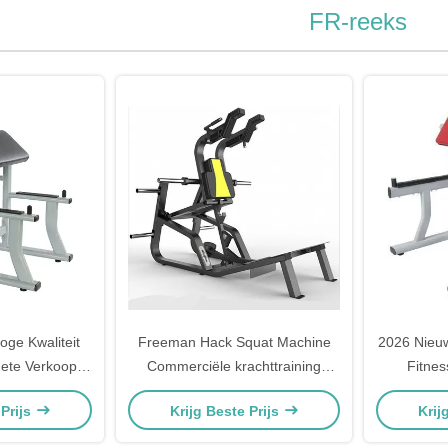
FR-reeks
ge Kwaliteit
Freeman Hack Squat Machine
2026 Nieuw
Hete Verkoop
Commerciële krachttraining
Fitnes
enlichaam
Gymapparatuur
Commercië
 Prijs
Krijg Beste Prijs
Krij
Preache
bicep