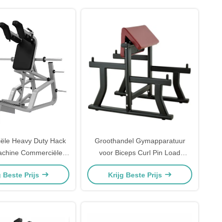
aam Workout Station
Ontwikkeling Freeman Fitness
Machine
ële Heavy Duty Hack
Groothandel Gymapparatuur
achine Commerciële
voor Biceps Curl Pin Load
ining Gym Apparatuur
Selectie Machines Hoge Kwaliteit
g Beste Prijs
Krijg Beste Prijs
chaam Been Workout
Arm Curl Bank Hot
Oefenstation