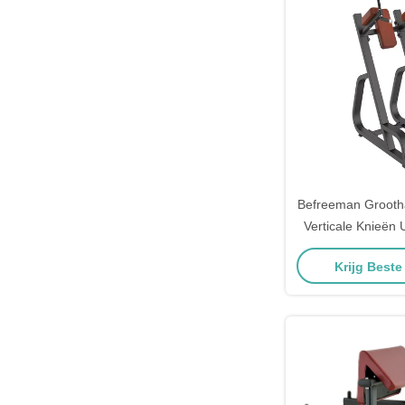
Befreeman Grooth
Verticale Knieën 
Hoogwaardige fitn
Krijg Beste
Krachttraining Po
commerciële