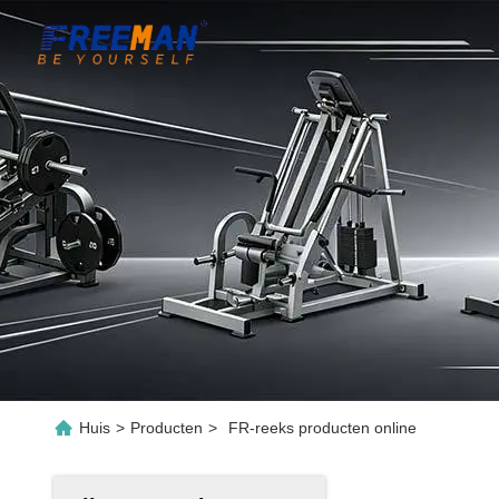
Huis
>
Producten
>
FR-reeks producten online