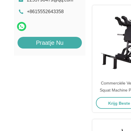
+8615552643358
Praatje Nu
Commerciële Ver
Squat Machine P
Gym Onderbeen O
Krijg Beste
Glute Kracht Bui
Studio Freeman