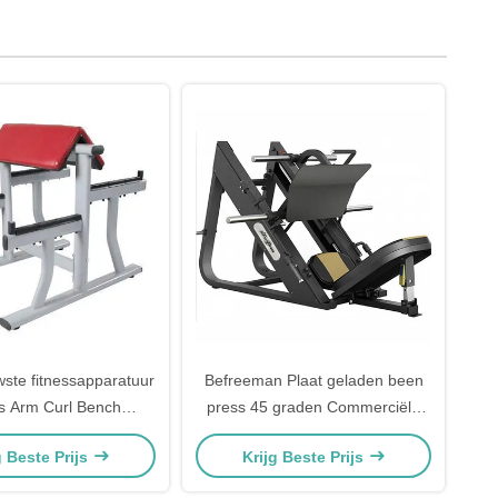
ste fitnessapparatuur
Befreeman Plaat geladen been
s Arm Curl Bench
press 45 graden Commerciële
le fitnessapparatuur
fitnessruimte Onderlichaam
g Beste Prijs
Krijg Beste Prijs
r Curl Trainer voor
Workout Quadriceps Glute
s Krachttraining
Kracht Bouwen Hamstring