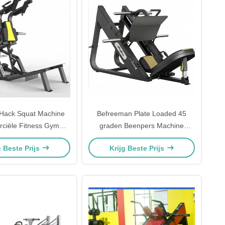
e Hack Squat Machine
Befreeman Plate Loaded 45
ciële Fitness Gym
graden Beenpers Machine
usting Plaat geladen
Commerciële Gym
g Beste Prijs
Krijg Beste Prijs
 Voor Onderlichaam
Krachtapparatuur Voor
tness Training Station
Onderlichaam Workout Fitness
Trainingsstation