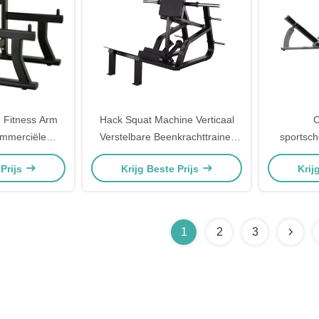
g Fitness Arm
Hack Squat Machine Verticaal
C
ommerciële
Verstelbare Beenkrachttrainer
sportsch
 Prediker Curl
Thuis Gym Commercieel Gebruik
geladen kr
 Prijs
Krijg Beste Prijs
Krij
r Biceps
Fitness Apparatuur
Leg P
bovenlichaam
tation
1
2
3