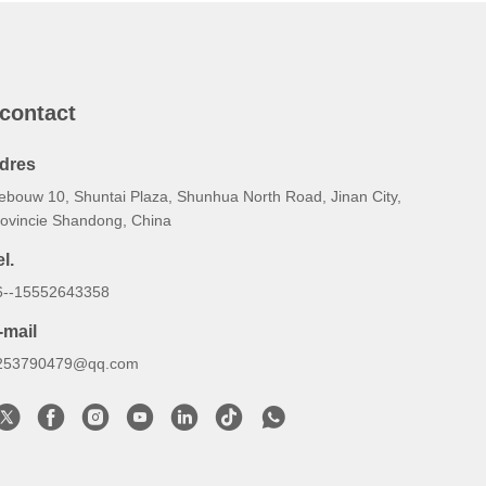
 contact
dres
ebouw 10, Shuntai Plaza, Shunhua North Road, Jinan City,
rovincie Shandong, China
l.
6--15552643358
-mail
253790479@qq.com