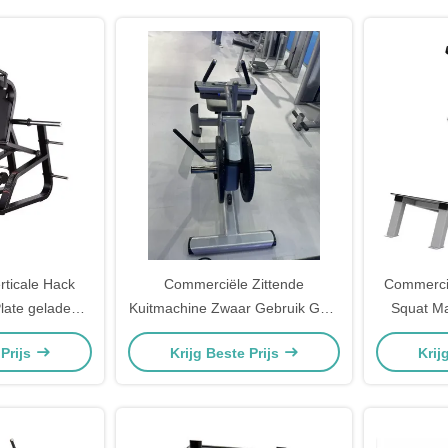
Bovenlich
ticale Hack
Commerciële Zittende
Commerci
late geladen
Kuitmachine Zwaar Gebruik Gym
Squat M
efening Quad
Apparatuur Plate Loaded
Krachttra
 Prijs
Krijg Beste Prijs
Krij
lding Fitness
Krachttraining Onderbeen
Onderli
 apparatuur
Fitness Apparatuur