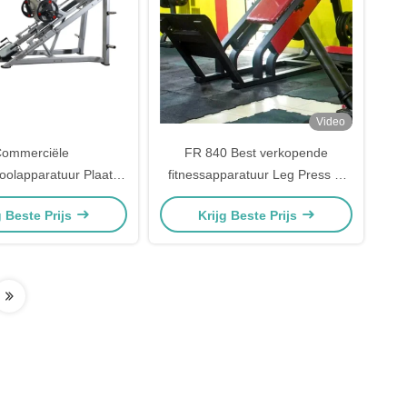
Video
ommerciële
FR 840 Best verkopende
oolapparatuur Plaat
fitnessapparatuur Leg Press of
achttraining Lineaire
Hack Squat Machine
g Beste Prijs
Krijg Beste Prijs
ress Hack Squat