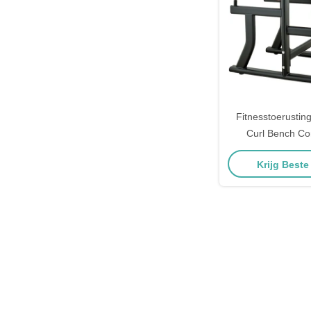
Fitnesstoerustin
Curl Bench C
Fitnesstoerusting
Krijg Beste
Trainer Voo
Krachttraining 
Workout S