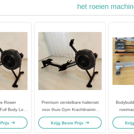
het roeien machin
ce Rower
Premium verstelbare halterset
Bodybuil
Full Body Low
voor thuis Gym Krachttraining
roeima
ardio Training
Fitnessapparatuur Gratis
fit
 Prijs
Krijg Beste Prijs
Krij
fenapparatuur
gewichten voor bodybuilding
an Machine
Oefening Bodybuilding