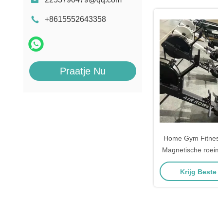
+8615552643358
Praatje Nu
Home Gym Fitnes
Magnetische roei
niveaus ver
Krijg Beste