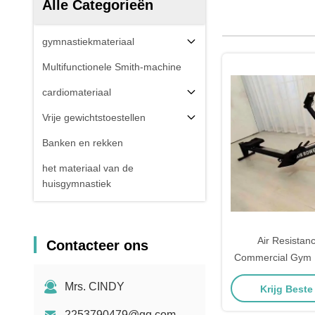
Alle Categorieën
gymnastiekmateriaal
Multifunctionele Smith-machine
cardiomateriaal
Vrije gewichtstoestellen
Banken en rekken
het materiaal van de
huisgymnastiek
Air Resistan
Contacteer ons
Commercial Gym 
Impact Oefening C
Mrs. CINDY
Krijg Beste
Fitness Roeien Oe
Studio Freem
2253790479@qq.com