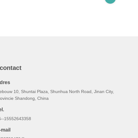
 contact
dres
ebouw 10, Shuntai Plaza, Shunhua North Road, Jinan City,
rovincie Shandong, China
l.
6--15552643358
-mail