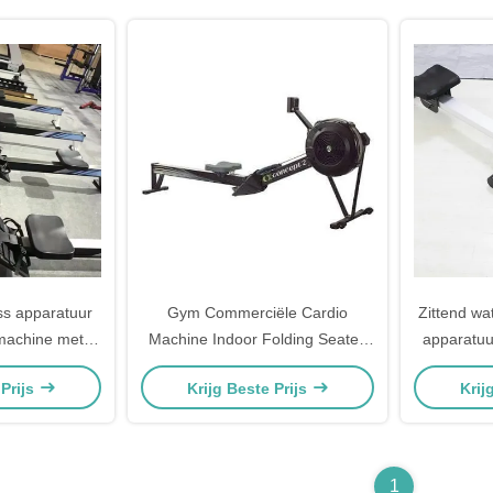
Waterweerstand Roeimachine
Commerciële fitnessapparatuur
s apparatuur
Gym Commerciële Cardio
Zittend wa
machine met 8
Machine Indoor Folding Seated
apparatuu
stelbaar
Air Rowing Machine
 Prijs
Krijg Beste Prijs
Krij
1