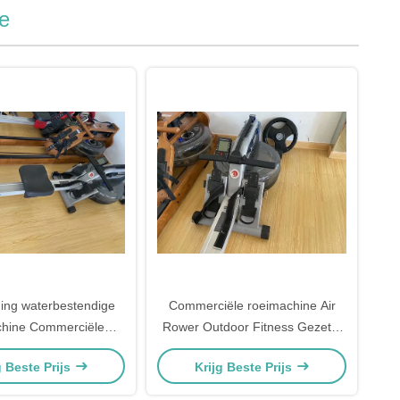
e
ding waterbestendige
Commerciële roeimachine Air
chine Commerciële
Rower Outdoor Fitness Gezette
nessapparatuur
roeimachine
g Beste Prijs
Krijg Beste Prijs