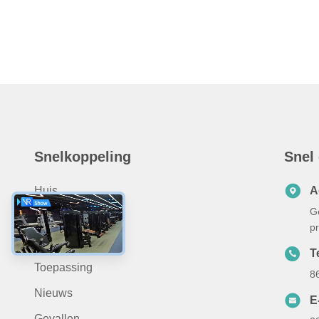
Snelkoppeling
Snel
Huis
A
G
Over Ons
p
Producten
Te
Toepassing
8
Nieuws
E
Gevallen