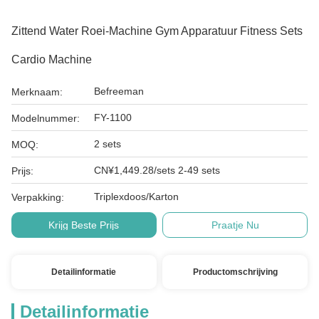
Zittend Water Roei-Machine Gym Apparatuur Fitness Sets
Cardio Machine
Befreeman
Merknaam:
FY-1100
Modelnummer:
2 sets
MOQ:
CN¥1,449.28/sets 2-49 sets
Prijs:
Triplexdoos/Karton
Verpakking:
Krijg Beste Prijs
Praatje Nu
Detailinformatie
Productomschrijving
Detailinformatie