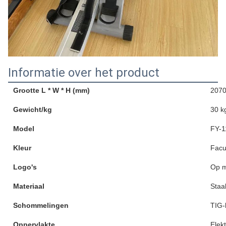
Informatie over het product
Grootte L * W * H (mm)
207
Gewicht/kg
30 k
Model
FY-1
Kleur
Facul
Logo's
Op 
Materiaal
Staa
Schommelingen
TIG-
Oppervlakte
Elek