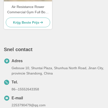
Air Resistance Rower
Commercial Gym Full Body
Low Impact Oefening Cardio
Krijg Beste Prijs
Training Fitness Roeien
Oefenapparatuur Studio
Freeman Machine
Snel contact
Adres
Gebouw 10, Shuntai Plaza, Shunhua North Road, Jinan City,
provincie Shandong, China
Tel.
86--15552643358
E-mail
2253790479@qq.com