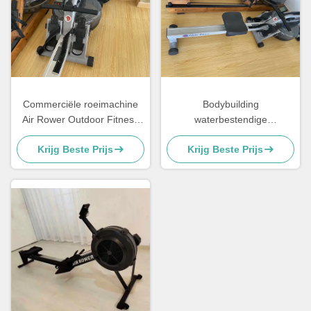
Commerciële roeimachine
Bodybuilding
Air Rower Outdoor Fitness
waterbestendige
Gezette roeimachine
roeimachine Commerciële
Krijg Beste Prijs
Krijg Beste Prijs
fitnessapparatuur