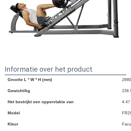
Informatie over het product
Grootte L * W * H (mm)
2880
Gewicht/kg
236.
Het bestrijkt een oppervlakte van
4.47
Model
FR2
Kleur
Facul