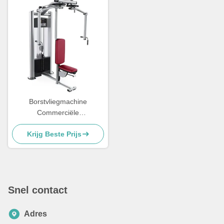
Borstvliegmachine
Commerciële
sportschoolapparatuur
Krijg Beste Prijs
Borstvlieg Achterste Delt Pin
geladen
Snel contact
Adres