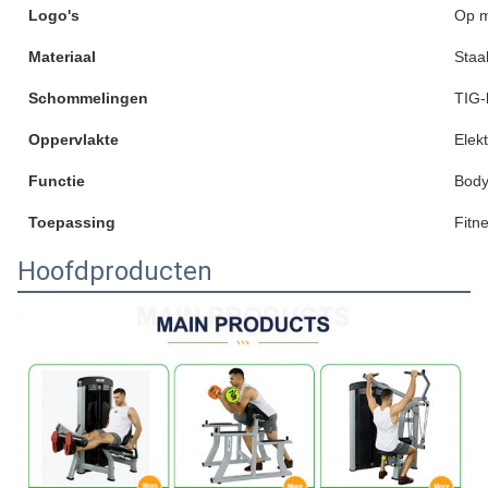
Logo's
Op 
Materiaal
Staa
Schommelingen
TIG-
Oppervlakte
Elek
Functie
Body
Toepassing
Fitn
Hoofdproducten