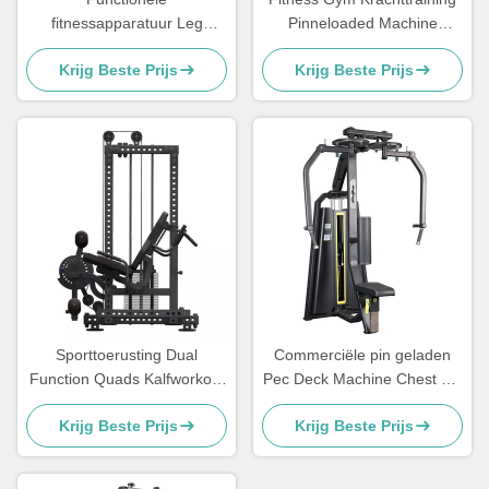
fitnessapparatuur Leg
Pinneloaded Machine
Extension Curl Machine
Assisted Chin Dip
Krijg Beste Prijs
Krijg Beste Prijs
Zittende Leg Prone Leg Curl
Commercial
Machine
Sporttoerusting Dual
Commerciële pin geladen
Function Quads Kalfworkout
Pec Deck Machine Chest Fly
Zittende Leg Curl Extension
Gym Equipment Medium
Krijg Beste Prijs
Krijg Beste Prijs
Loader