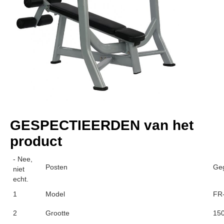
GESPECTIEERDEN van het 
product
- Nee,
Posten
Ge
niet
echt.
1
Model
FR
2
Grootte
15