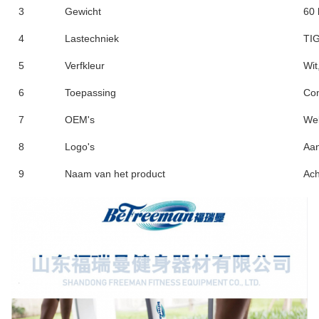
3
Gewicht
60 
4
Lastechniek
TIG
5
Verfkleur
Wit
6
Toepassing
Com
7
OEM's
We
8
Logo's
Aa
9
Naam van het product
Ach