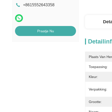
+8615552643358
Deta
Praatje Nu
Detailin
Plaats Van He
Toepassing:
Kleur:
Verpakking:
Grootte:
Naam: