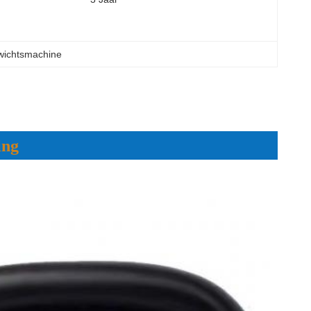
ewichtsmachine
ing