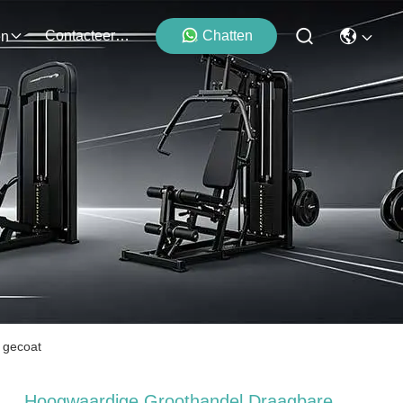
Contacteer Ons
Chatten
en
r gecoat
Hoogwaardige Groothandel Draagbare