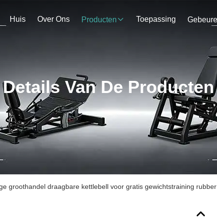
Huis
Over Ons
Toepassing
Producten
Gebeur
Details Van De Producten
 groothandel draagbare kettlebell voor gratis gewichtstraining rubbe