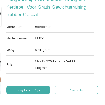
Kettlebell Voor Gratis Gewichtstraining
Rubber Gecoat
Merknaam:
Befreeman
Modelnummer:
HL051
MOQ:
5 kilogram
CN¥12.32/kilograms 5-499
Prijs:
kilograms
Krijg Beste Prijs
Praatje Nu