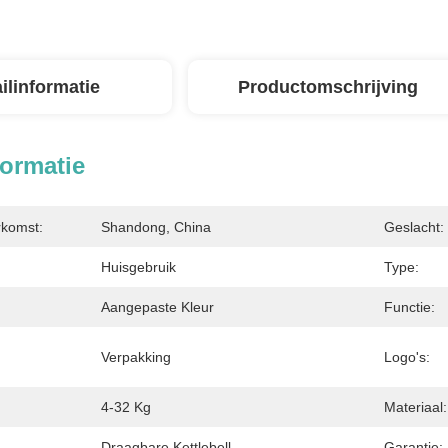
ilinformatie
Productomschrijving
formatie
rkomst:
Shandong, China
Geslacht:
Huisgebruik
Type:
Aangepaste Kleur
Functie:
Verpakking
Logo's:
4-32 Kg
Materiaal:
Draagbare Kettlebell
Garantie: