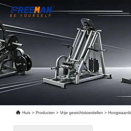
Huis
>
Producten
>
Vrije gewichtstoestellen
>
Hoogwaardige