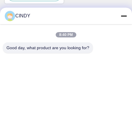
CINDY
Snel contact
8:40 PM
Adres
Good day, what product are you looking for?
Gebouw 10, Shuntai Plaza, Shunhua North Road, Jinan City,
provincie Shandong, China
Tel.
86--15552643358
E-mail
2253790479@qq.com
Privacybeleid
|
Sitemap
| De Goede Kwaliteit van China