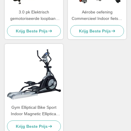
3.0 pk Elektrisch
Aërobe oefening
gemotoriseerde loopband
Commercieel Indoor fietsen
trainingsapparatuur
Spinning Bike Magnetische
Krijg Beste Prijs
Krijg Beste Prijs
commercieel 0,5-20 km/h
weerstand
Gym Elliptical Bike Sport
Indoor Magnetic Elliptical
Cross Trainer
Krijg Beste Prijs